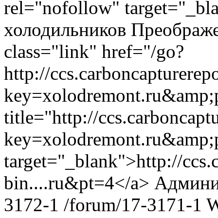
rel="nofollow" target="_
холодильников Преображен
class="link" href="/go?
http://ccs.carboncapturerepo
key=xolodremont.ru&amp;
title="http://ccs.carboncapt
key=xolodremont.ru&amp;p
target="_blank">http://ccs.
bin....ru&pt=4</a>
Админи
3172-1
/forum/17-3171-1
W