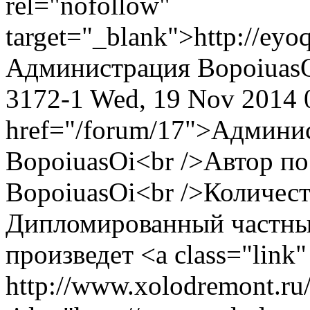
rel="nofollow"
target="_blank">http://ey
Администрация
Bopoiuas
3172-1
Wed, 19 Nov 2014
href="/forum/17">Админи
BopoiuasOi<br />Автор п
BopoiuasOi<br />Количест
Дипломированный частный
произведет <a class="link"
http://www.xolodremont.r