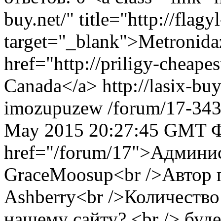
buy.net/" title="http://flag
target="_blank">Metronida
href="http://priligy-cheapes
Canada</a> http://lasix-buy
imozupuzew
/forum/17-34
May 2015 20:27:45 GMT
Ф
href="/forum/17">Админи
GraceMoosup<br />Автор 
Ashberry<br />Количество 
нашему сайту? <br /> буде