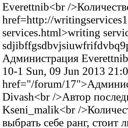
Everettnib<br />Количеств
href=http://writingservices
services.html>writing servi
sdjibffgsdbvjsiuwfrifdvbq
Администрация
Everettni
10-1
Sun, 09 Jun 2013 21
href="/forum/17">Админи
Divash<br />Автор послед
Kseni_malik<br />Количест
выбрать себе ранг, стоит 