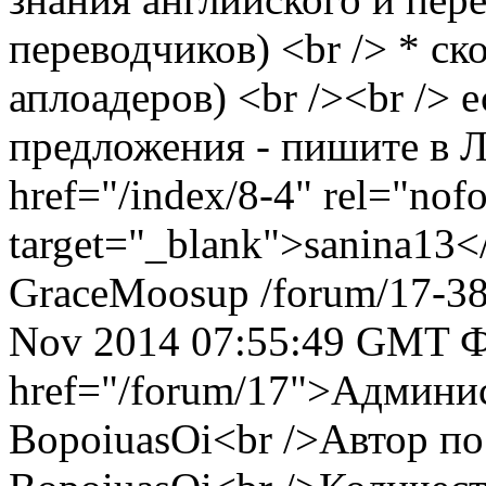
переводчиков) <br /> * ск
аплоадеров) <br /><br /> 
предложения - пишите в ЛС
href="/index/8-4" rel="nof
target="_blank">sanina13<
GraceMoosup
/forum/17-3
Nov 2014 07:55:49 GMT
Ф
href="/forum/17">Админи
BopoiuasOi<br />Автор п