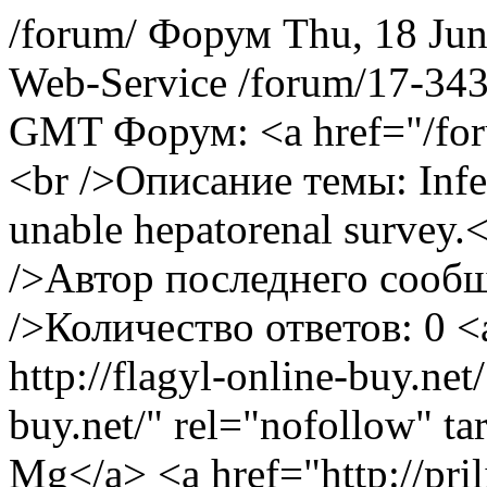
/forum/
Форум
Thu, 18 Ju
Web-Service
/forum/17-34
GMT
Форум: <a href="/f
<br />Описание темы: Infec
unable hepatorenal survey
/>Автор последнего сообщ
/>Количество ответов: 0
<
http://flagyl-online-buy.net/
buy.net/" rel="nofollow" t
Mg</a> <a href="http://pril