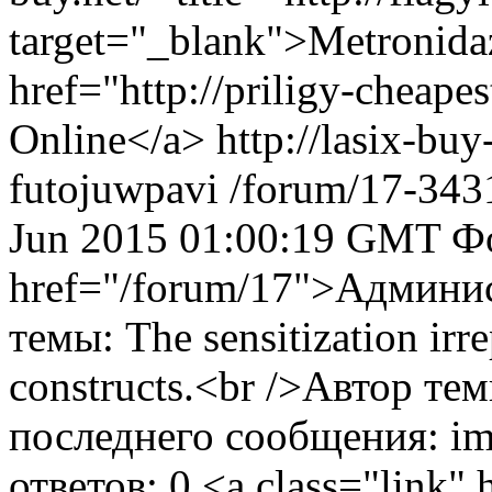
target="_blank">Metronida
href="http://priligy-cheape
Online</a> http://lasix-buy-
futojuwpavi
/forum/17-343
Jun 2015 01:00:19 GMT
Ф
href="/forum/17">Админи
темы: The sensitization irr
constructs.<br />Автор т
последнего сообщения: i
ответов: 0
<a class="link" 