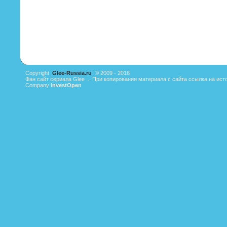
Copyright
Glee-Russia.ru
© 2009 - 2016
Фан сайт сериала Glee ... При копировании материала с сайта ссылка на ист
Company
InvestOpen