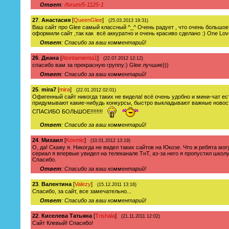
Ответ
:
/forum/5-1125-1
27
.
Анастасия
[
QueenGlee
]
(25.03.2013 19:31)
Ваш сайт про Glee самый классный ^_^ Очень радует , что очень большое
оформили сайт ,так как всё аккуратно и очень красиво сделано :) One Lov
Ответ
: Спасибо за ваш комментарий!
26
.
Диана
[
Atontamienta1
]
(22.07.2012 12:12)
спасибо вам за прекрасную группу:) Glee лучшие)))
Ответ
: Спасибо за ваш комментарий!
25
.
mira7
[
mira
]
(22.01.2012 02:01)
Офигенный сайт никогда таких не видела! всё очень удобно и мини-чат ес
придумывают какие-нибудь конкурсы, быстро выкладывают важные новости!!!
СПАСИБО БОЛЬШОЕ!!!!!!!!
Ответ
: Спасибо за ваш комментарий!
24
.
Михаил
[
Kovmic
]
(10.01.2012 13:19)
О, да! Скажу я. Никогда не видел таких сайтов на Юкозе. Что ж ребята мо
сериал я впервые увидел на телеканале ТнТ, аз-за него я пропустил школ
Спасибо.
Ответ
: Спасибо за ваш комментарий!
23
.
Валентина
[
Valezy
]
(15.12.2011 13:16)
Спасибо, за сайт, все замечательно...
Ответ
: Спасибо за ваш комментарий!
22
.
Киселева Татьяна
[
Trishala
]
(21.11.2011 12:02)
Сайт Клевый! Спасибо!