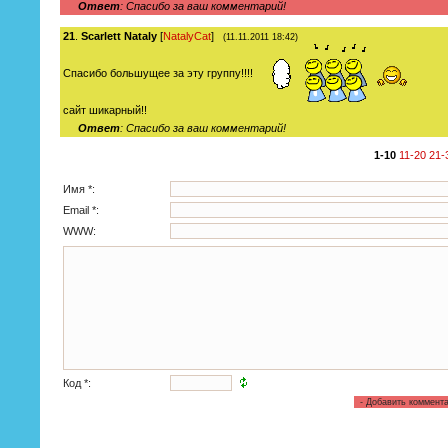
Ответ
: Спасибо за ваш комментарий!
21
.
Scarlett Nataly
[
NatalyCat
]
(11.11.2011 18:42)
Спасибо большущее за эту группу!!!!
сайт шикарный!!
Ответ
: Спасибо за ваш комментарий!
1-10
11-20
21-
Имя *:
Email *:
WWW:
Код *: