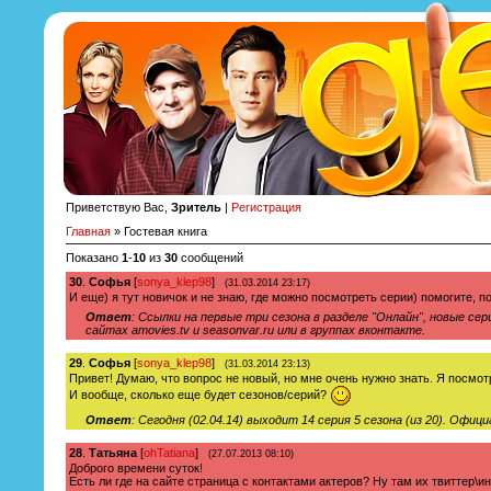
Приветствую Вас,
Зритель
|
Регистрация
Главная
»
Гостевая книга
Показано
1
-
10
из
30
сообщений
30
.
Софья
[
sonya_klep98
]
(31.03.2014 23:17)
И еще) я тут новичок и не знаю, где можно посмотреть серии) помогите, 
Ответ
: Ссылки на первые три сезона в разделе "Онлайн", новые се
сайтах amovies.tv и seasonvar.ru или в группах вконтакте.
29
.
Софья
[
sonya_klep98
]
(31.03.2014 23:13)
Привет! Думаю, что вопрос не новый, но мне очень нужно знать. Я посмот
И вообще, сколько еще будет сезонов/серий?
Ответ
: Сегодня (02.04.14) выходит 14 серия 5 сезона (из 20). Офи
28
.
Татьяна
[
ohTatiana
]
(27.07.2013 08:10)
Доброго времени суток!
Есть ли где на сайте страница с контактами актеров? Ну там их твиттер\и