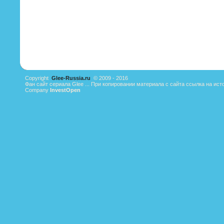
Copyright
Glee-Russia.ru
© 2009 - 2016
Фан сайт сериала Glee ... При копировании материала с сайта ссылка на ист
Company
InvestOpen