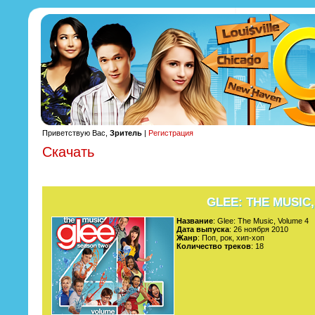
Приветствую Вас,
Зритель
|
Регистрация
Скачать
GLEE: THE MUSIC
Название
: Glee: The Music, Volume 4
Дата выпуска
: 26 ноября 2010
Жанр
: Поп, рок, хип-хоп
Количество треков
: 18