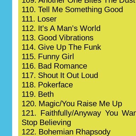
110. Tell Me Something Good
111. Loser
112. It’s A Man’s World
113. Good Vibrations
114. Give Up The Funk
115. Funny Girl
116. Bad Romance
117. Shout It Out Loud
118. Pokerface
119. Beth
120. Magic/You Raise Me Up
121. Faithfully/Anyway You Wan
Stop Believing
122. Bohemian Rhapsody