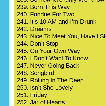
239. Born This Way
240. Fondue For Two
241. It’s 10 AM and I’m Drunk
242. Dreams
243. Nice To Meet You, Have I S
244. Don’t Stop
245. Go Your Own Way
246. I Don’t Want To Know
247. Never Going Back
248. Songbird
249. Rolling In The Deep
250. Isn’t She Lovely
251. Friday
252. Jar of Hearts