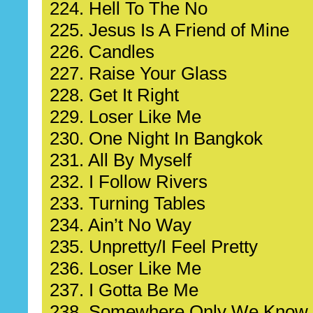
224. Hell To The No
225. Jesus Is A Friend of Mine
226. Candles
227. Raise Your Glass
228. Get It Right
229. Loser Like Me
230. One Night In Bangkok
231. All By Myself
232. I Follow Rivers
233. Turning Tables
234. Ain’t No Way
235. Unpretty/I Feel Pretty
236. Loser Like Me
237. I Gotta Be Me
238. Somewhere Only We Know