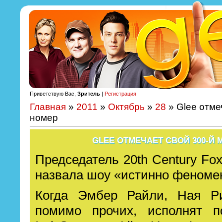
Приветствую Вас,
Зритель
|
Регистрация
Главная
»
2011
»
Октябрь
»
28
» Glee отме
номер
GLEE ОТМЕЧАЕТ СВОЙ 300-Й
Председатель 20th Century Fox
назвала шоу «истинно феноме
Когда Эмбер Райли, Ная Р
помимо прочих, исполнят 