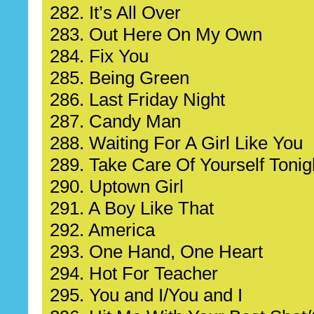
282. It’s All Over
283. Out Here On My Own
284. Fix You
285. Being Green
286. Last Friday Night
287. Candy Man
288. Waiting For A Girl Like You
289. Take Care Of Yourself Tonig
290. Uptown Girl
291. A Boy Like That
292. America
293. One Hand, One Heart
294. Hot For Teacher
295. You and I/You and I