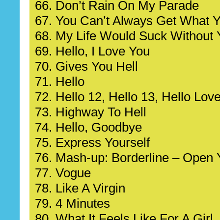
66. Don’t Rain On My Parade
67. You Can’t Always Get What 
68. My Life Would Suck Without 
69. Hello, I Love You
70. Gives You Hell
71. Hello
72. Hello 12, Hello 13, Hello Lov
73. Highway To Hell
74. Hello, Goodbye
75. Express Yourself
76. Mash-up: Borderline – Open 
77. Vogue
78. Like A Virgin
79. 4 Minutes
80. What It Feels Like For A Girl