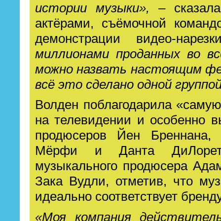
истории музыки»,
– сказала
актёрами, съёмочной команд
демонстрации видео-нарез
миллионами проданных во вс
можно назвать настоящим фе
всё это сделано одной группо
Волден поблагодарила «саму
на телевидении и особенно 
продюсеров Йен Бреннана, 
Мёрфи и Данта ДиЛорет
музыкального продюсера Ада
Зака Вудли, отметив, что му
идеально соответствует бренду
«Моя компания действитель