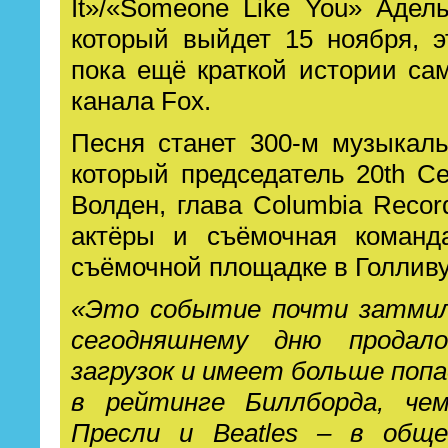
It»/«Someone Like You» Адел
который выйдет 15 ноября, э
пока ещё краткой истории са
канала Fox.
Песня станет 300-м музыкал
который председатель 20th Cen
Волден, глава Columbia Recor
актёры и съёмочная команд
съёмочной площадке в Голливу
«Это событие почти затмил
сегодняшнему дню продал
загрузок и имеет больше поп
в рейтинге Биллборда, че
Пресли и Beatles – в обще