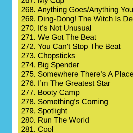
267. My Cup
268. Anything Goes/Anything Yo
269. Ding-Dong! The Witch Is D
270. It’s Not Unusual
271. We Got The Beat
272. You Can’t Stop The Beat
273. Chopsticks
274. Big Spender
275. Somewhere There’s A Place
276. I’m The Greatest Star
277. Booty Camp
278. Something’s Coming
279. Spotlight
280. Run The World
281. Cool