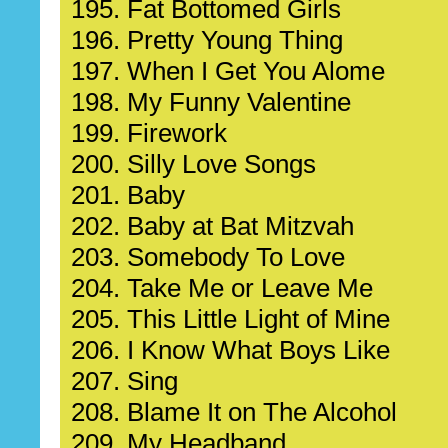
195. Fat Bottomed Girls
196. Pretty Young Thing
197. When I Get You Alome
198. My Funny Valentine
199. Firework
200. Silly Love Songs
201. Baby
202. Baby at Bat Mitzvah
203. Somebody To Love
204. Take Me or Leave Me
205. This Little Light of Mine
206. I Know What Boys Like
207. Sing
208. Blame It on The Alcohol
209. My Headband