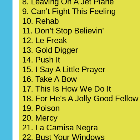
8. Leaving On A Jet Plane
9. Can’t Fight This Feeling
10. Rehab
11. Don’t Stop Believin’
12. Le Freak
13. Gold Digger
14. Push It
15. I Say A Little Prayer
16. Take A Bow
17. This Is How We Do It
18. For He’s A Jolly Good Fellow
19. Poison
20. Mercy
21. La Camisa Negra
22. Bust Your Windows