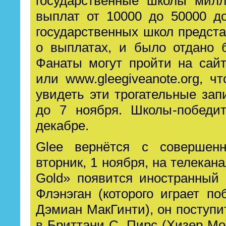
государственные школы мил
выплат от 10000 до 50000 д
государственных школ предст
о выплатах, и было отдано 
Фанаты могут пройти на сайт
или www.gleegiveanote.org, ч
увидеть эти трогательные зап
до 7 ноября. Школы-победи
декабре.
Glee вернётся с совершен
вторник, 1 ноября, на телекана
Gold» появится иностранный 
Флэнэган (которого играет п
Дэмиан МакГинти), он поступ
в Бриттани С. Пирс (Хизер Мор