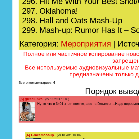
296. Hit Me With Your Best Sho
297. Oklahoma!
298. Hall and Oats Mash-Up
299. Mash-up: Rumor Has It – S
Категория
:
Мероприятия
| Исто
Полное или частичное копирование нов
запрещен
Все используемые аудиовизуальные ма
предназначены только д
Всего комментариев
:
6
Порядок выво
[5]
gleeclubka
(29.10.2011 18:05)
Ну то что в 3х01 это я помню, а вот в Dream on...Надо пересмо
[6]
GraceMoosup
(29.10.2011 19:10)