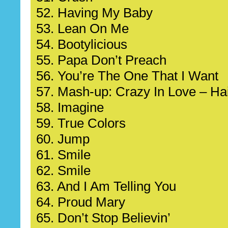
52. Having My Baby
53. Lean On Me
54. Bootylicious
55. Papa Don’t Preach
56. You’re The One That I Want
57. Mash-up: Crazy In Love – Ha
58. Imagine
59. True Colors
60. Jump
61. Smile
62. Smile
63. And I Am Telling You
64. Proud Mary
65. Don’t Stop Believin’