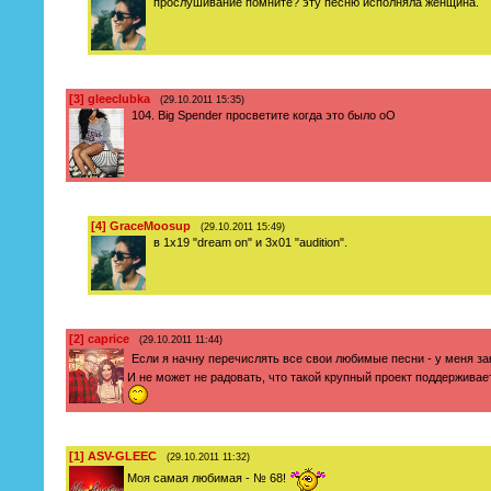
прослушивание помните? эту песню исполняла женщина.
[3]
gleeclubka
(29.10.2011 15:35)
104. Big Spender просветите когда это было оО
[4]
GraceMoosup
(29.10.2011 15:49)
в 1x19 "dream on" и 3x01 "audition".
[2]
caprice
(29.10.2011 11:44)
Если я начну перечислять все свои любимые песни - у меня з
И не может не радовать, что такой крупный проект поддержива
[1]
ASV-GLEEC
(29.10.2011 11:32)
Моя самая любимая - № 68!