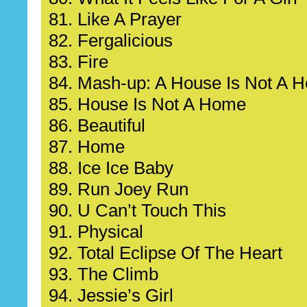
81. Like A Prayer
82. Fergalicious
83. Fire
84. Mash-up: A House Is Not A 
85. House Is Not A Home
86. Beautiful
87. Home
88. Ice Ice Baby
89. Run Joey Run
90. U Can’t Touch This
91. Physical
92. Total Eclipse Of The Heart
93. The Climb
94. Jessie’s Girl