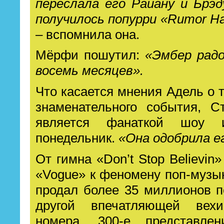
переслала его Райану и Брэд
получилось попурри «Rumor Has
– вспомнила она.
Мёрфи пошутил:
«Эмбер радо
восемь месяцев».
Что касается мнения Адель о т
знаменательного события, С
является фанаткой шоу
понедельник.
«Она одобрила ег
От гимна «Don’t Stop Believin
«Vogue» к феномену поп-музы
продал более 35 миллионов п
другой впечатляющей вехи
номера. 300-е представлен