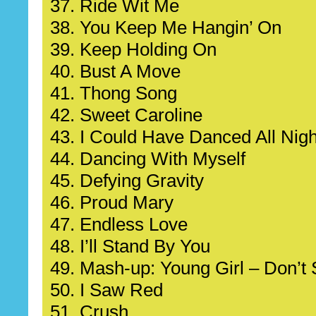
37. Ride Wit Me
38. You Keep Me Hangin’ On
39. Keep Holding On
40. Bust A Move
41. Thong Song
42. Sweet Caroline
43. I Could Have Danced All Nigh
44. Dancing With Myself
45. Defying Gravity
46. Proud Mary
47. Endless Love
48. I’ll Stand By You
49. Mash-up: Young Girl – Don’t
50. I Saw Red
51. Crush