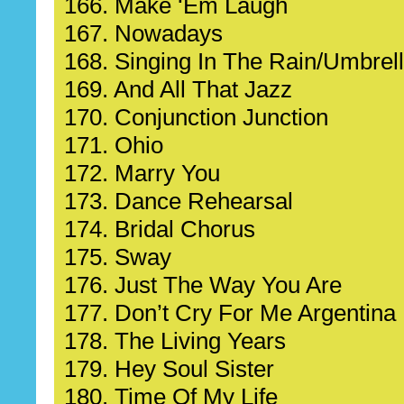
166. Make ‘Em Laugh
167. Nowadays
168. Singing In The Rain/Umbrel
169. And All That Jazz
170. Conjunction Junction
171. Ohio
172. Marry You
173. Dance Rehearsal
174. Bridal Chorus
175. Sway
176. Just The Way You Are
177. Don’t Cry For Me Argentina
178. The Living Years
179. Hey Soul Sister
180. Time Of My Life