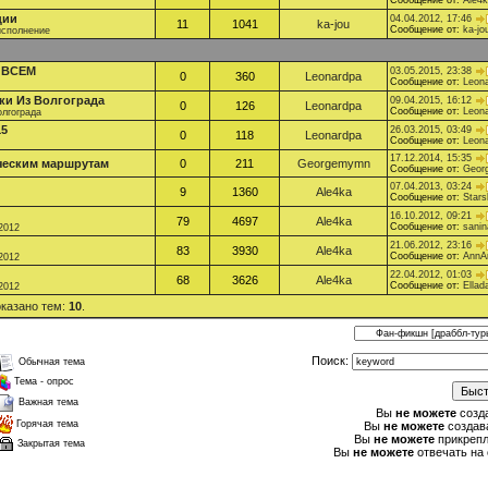
Сообщение от:
Ale4
ции
04.04.2012, 17:46
11
1041
ka-jou
Сообщение от:
ka-jo
исполнение
Ь ВСЕМ
03.05.2015, 23:38
0
360
Leonardpa
Сообщение от:
Leon
ки Из Волгограда
09.04.2015, 16:12
0
126
Leonardpa
Сообщение от:
Leon
олгограда
15
26.03.2015, 03:49
0
118
Leonardpa
Сообщение от:
Leon
17.12.2014, 15:35
ческим маршрутам
0
211
Georgemymn
Сообщение от:
Geor
07.04.2013, 03:24
9
1360
Ale4ka
Сообщение от:
Stars
16.10.2012, 09:21
79
4697
Ale4ka
Сообщение от:
sani
.2012
21.06.2012, 23:16
83
3930
Ale4ka
Сообщение от:
AnnA
.2012
22.04.2012, 01:03
68
3626
Ale4ka
Сообщение от:
Ellad
.2012
оказано тем:
10
.
Поиск:
Обычная тема
Тема - опрос
Важная тема
Вы
не можете
созд
Горячая тема
Вы
не можете
создав
Вы
не можете
прикреп
Закрытая тема
Вы
не можете
отвечать на