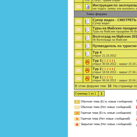
статус: прием открыт
Инструкция по эксплуата
как подать заявку или выложить 
Темы форума
Супер видео - СМОТРЕТ
Супер видео
Туры на Майские праздни
Туры на Майские праздники Из В
Волгоград на Майские 20
Из Волгограда на Майские
Путеводитель по туристи
Тур 4
открыт 21.10.2012
Тур 3
[
1
2
3
4
]
открыт 30.04.2012 - закрыт 15.10
Тур 2
[
1
2
3
4
]
открыт 18.04.2012 - закрыт 27.04
Тур 1
[
1
2
3
]
открыт 06.04.2012 - закрыт 16.04
В этом форуме тем:
10
. На странице п
1
Страница
1
из
1
Обычная тема (Есть новые сообщения)
Обычная тема (Нет новых сообщений)
Горячая тема (Есть новые сообщения)
Горячая тема (Нет новых сообщений)
Закрытая тема (Нет новых сообщений)