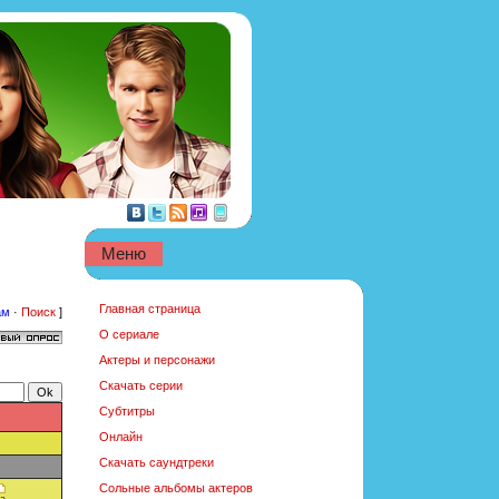
Меню
Главная страница
ам
·
Поиск
]
О сериале
Актеры и персонажи
Скачать серии
Субтитры
Онлайн
Скачать саундтреки
Сольные альбомы актеров