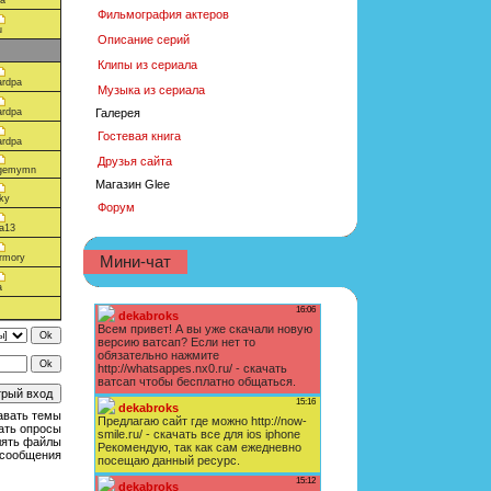
ka
Фильмография актеров
u
Описание серий
Клипы из сериала
ardpa
Музыка из сериала
Галерея
ardpa
Гостевая книга
ardpa
Друзья сайта
gemymn
Магазин Glee
ky
Форум
na13
rmory
Мини-чат
a
авать темы
ать опросы
лять файлы
 сообщения