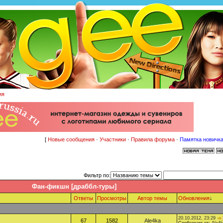
ия
[
Новые сообщения
·
Участники
·
Правила форума
·
Памятка новичк
Фильтр по:
Фан-фикшн [драббл-туры]
Ответы
Просмотры
Автор темы
Обновления
↓
20.10.2012, 23:29
67
1582
Ale4ka